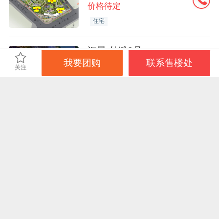
价格待定
住宅
汇景·外滩8号
我要团购
联系售楼处
源城区-东城新区
关注
更新中
住宅
公园地产
免责声明：本站旨在为用户提供更多楼盘信息，所载内容仅供参
考，最终信息以售楼处或政府备案信息为准。
登录
电脑版
站点地图
反馈
京ICP证030609号
©️2019手机凤凰网房产 ihouse.ifeng.com