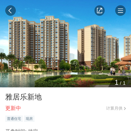
1
/
1
雅居乐新地
更新中
计算月供
普通住宅
现房