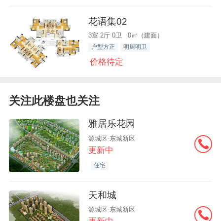
花语集02
3室 2厅 0卫 0㎡（建面）
户型方正
明厨明卫
价格待定
关注此楼盘也关注
雅居乐花园
源城区-东城新区
更新中
住宅
天和城
源城区-东城新区