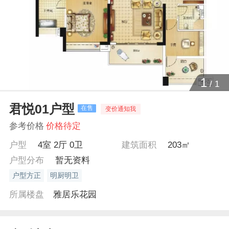
1
/
1
君悦01户型
在售
变价通知我
参考价格
价格待定
户型
4室 2厅 0卫
建筑面积
203㎡
户型分布
暂无资料
户型方正
明厨明卫
所属楼盘
雅居乐花园