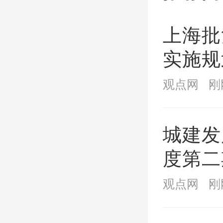
刚传出
上海批
实施规划
虽然不
年）》
选对于
观点网
刚
购房者
城建发
诉经济
度第二
万元/
利率2.
观点网
刚
到3-
超过2