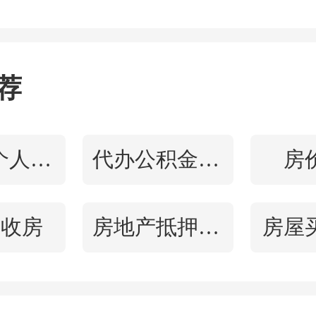
人才而做的程序优化，但
地对此前的购房条件做出
荐
市六合区一同走入全国视
公积金个人提取
代办公积金贷款
房
海新区、宝坻、三亚等地
产业创新与人才引进需求
房收房
房地产抵押贷款
房屋
人才引进政策虽然也指向
个税证明年限门槛，但无