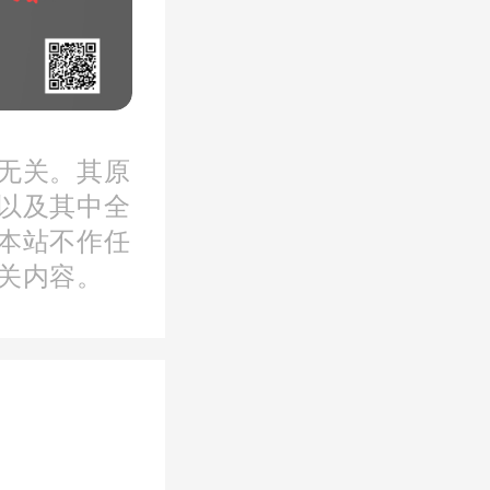
定条件
无关。其原
以及其中全
纳2年及
本站不作任
关内容。
通过补缴
，此举是