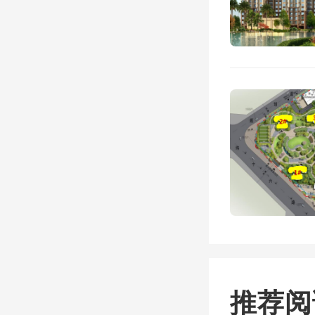
提前做
的优势
时，他
地点基
较火的
京主城
也不多
算真正
推荐阅