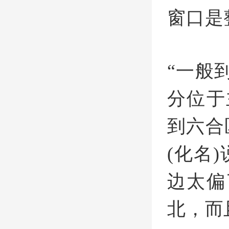
窗口是
“一般
分位于
到六合
(化名
边太偏
北，而