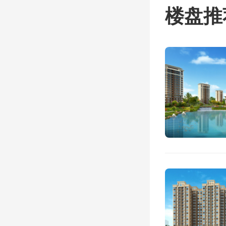
房群体
楼盘推
条件，
的标
定向引
李选并
一个城
坐标暂