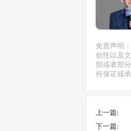
不需要
此前
免责声明
创性以及
是，需
部或者部
何保证或
以上个
个人所
上一篇:
尽管当
下一篇: