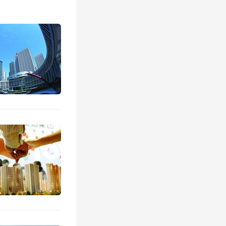
者，但李
部分外地
地居民告
-1.8
格已经达
的房价也
区买不起