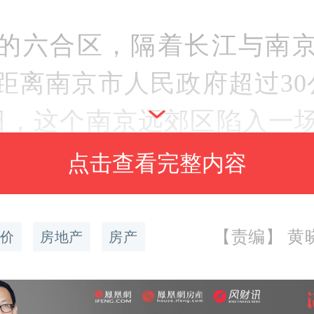
的六合区，隔着长江与南
距离南京市人民政府超过30
5日，这个南京远郊区陷入一
有消息称当地不动产交易
点击查看完整内容
号——非南京户籍名下无
大专及以上学历，提供南
【责编】 黄晓琳
价
房地产
房产
学历证明，或与南京市正规
可在六合区开具购房证明