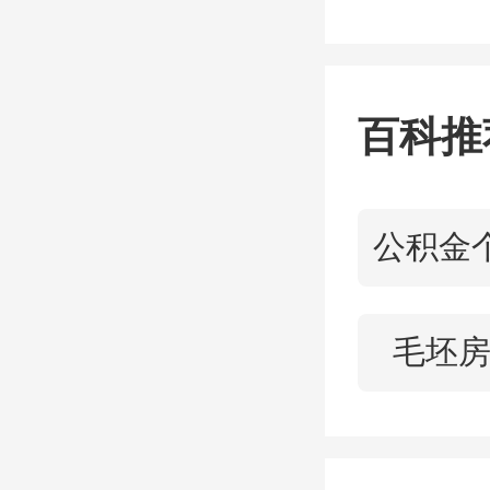
为引进
可避免
百科推
与南京
天津滨
是具有
毛坯
最新的
证明或