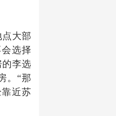
。
地点大部
不会选择
房的李选
房。“那
经靠近苏