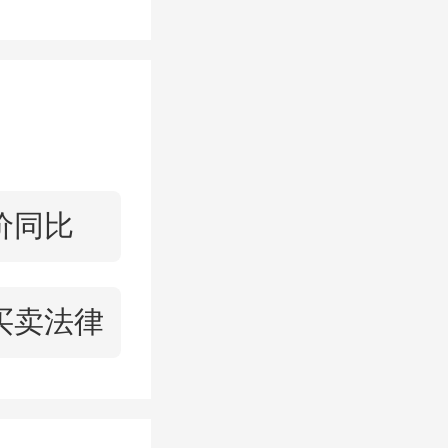
信号中不
调整。
野的还有
价同比
，他们都
的区域，
买卖法律
降低社保
论是对购