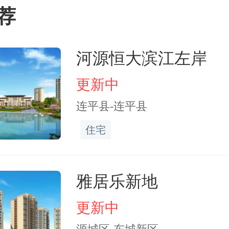
还是对区域的惠及面都设
荐
定向、聚焦成为此轮楼市
签。
河源恒大滨江左岸
更新中
连平县-连平县
进人才
住宅
非南京本地人，他老家是
雅居乐新地
市，以前曾在南京工作多
更新中
定北京，选择回南京购房