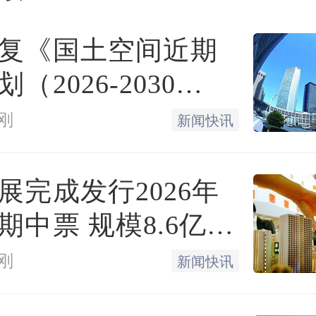
，李选就第一时间获知。
复《国土空间近期
（2026-2030
算真正意义上的外地购房
购房区域的选择，与绝大
刚
新闻快讯
不谋而合。一位六合区本
展完成发行2026年
观察报，目前六合的均价在1.5
期中票 规模8.6亿元
平方米左右，主城区新房价
14%
刚
新闻快讯
4万元/平方米，热门区域江宁
万元/平方米，“除非在市