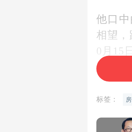
他口中
相望，
0月1
议中，
释放信
要拥有
标签：
房
证和
同，即