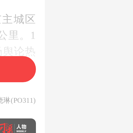
京主城区
公里。1
场舆论热
中心对外
房者，只
京市居住
(PO311)
劳动合
并购房，