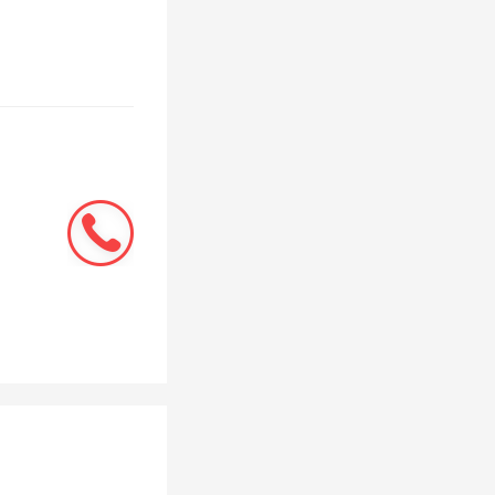
者，李选
人才新政
近看房的
市现在比
域了，南
高，供应
合区都不
新消息刚