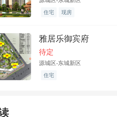
源城区-东城新区
准备。相比其他外地购房
住宅
现房
在于，早于去年南京发布
就将户口落到南京。“我最
雅居乐御宾府
本都在江宁一带，南京楼
待定
源城区-东城新区
，也就江宁和江北两个区
住宅
区比如河西、鼓楼等价格
；在南京本地人看来，六
的南京区域。”六合区的最
读