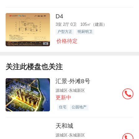
D4
3室 2厅 0卫 105㎡（建面）
户型方正
明厨明卫
价格待定
关注此楼盘也关注
汇景·外滩8号
源城区-东城新区
更新中
住宅
公园地产
天和城
源城区-东城新区