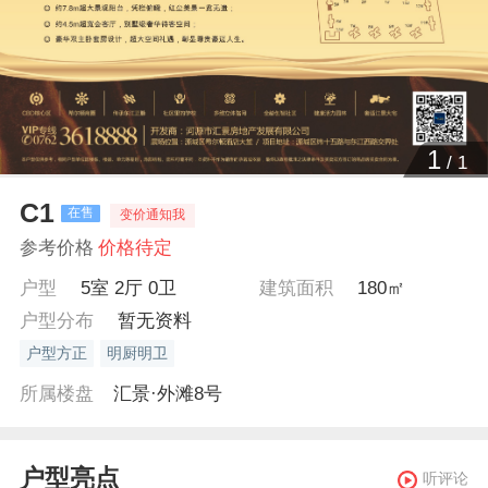
1
/
1
C1
在售
变价通知我
参考价格
价格待定
户型
5室 2厅 0卫
建筑面积
180㎡
户型分布
暂无资料
户型方正
明厨明卫
所属楼盘
汇景·外滩8号
户型亮点
听评论